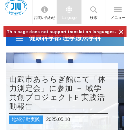
お問い合わせ
Language
検索
メニュー
JIU
×
This page does not support translation languages.
健康科学部 理学療法学科
城西
国際
大学
山武市あららぎ館にて「体
力測定会」に参加 － 域学
共創プロジェクトF 実践活
動報告
2025.05.10
地域活動実践