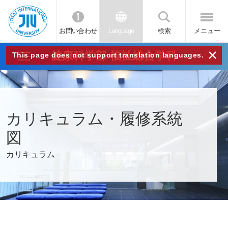
お問い合わせ
Language
検索
メニュー
JIU
×
健康科学部 福祉総合学科
This page does not support translation languages.
城西
国際
カリキュラム・履修系統
大学
図
カリキュラム