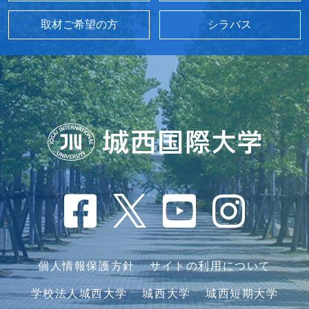
取材ご希望の方
シラバス
個人情報保護方針
サイトの利用について
学校法人城西大学
城西大学
城西短期大学