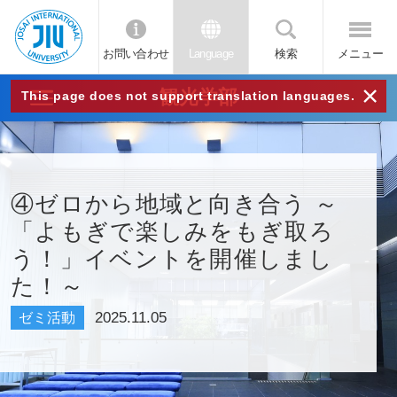
お問い合わせ
Language
検索
メニュー
JIU
×
観光学部
This page does not support translation languages.
城西
国際
④ゼロから地域と向き合う ～
「よもぎで楽しみをもぎ取ろ
大学
う！」イベントを開催しまし
た！～
2025.11.05
ゼミ活動