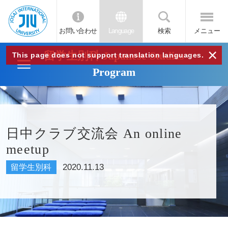
お問い合わせ
Language
検索
メニュー
JIU
×
留学生別科 Japanese Studies
This page does not support translation languages.
Program
城西
国際
日中クラブ交流会 An online
大学
meetup
2020.11.13
留学生別科