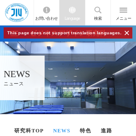
お問い合わせ
Language
検索
メニュー
JIU
×
ビジネスデザイン研究科
This page does not support translation languages.
城西
国際
NEWS
大学
ニュース
研究科TOP
NEWS
特色
進路