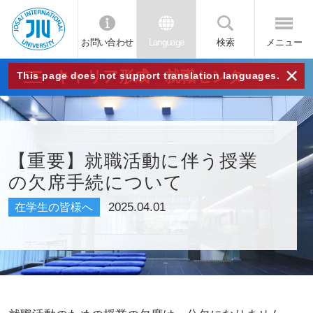
お問い合わせ
Language
検索
メニュー
JIU
×
キャリア形成・就職センター
This page does not support translation languages.
城西
国際
【重要】就職活動に伴う授業
の欠席手続について
大学
2025.04.01
在学生の皆様へ