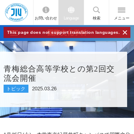
お問い合わせ
Language
検索
メニュー
JIU
×
国際文化学科
This page does not support translation languages.
城西
国際
青梅総合高等学校との第2回交
流会開催
大学
2025.03.26
トピック