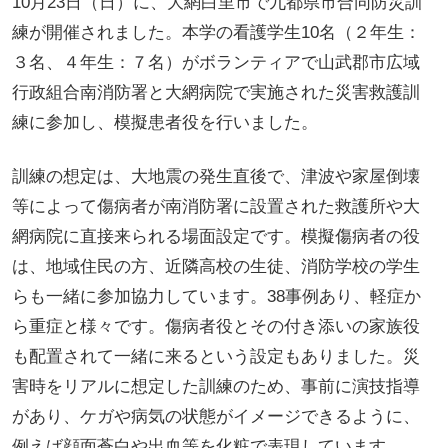
10月23日（日）に、大網白里市で九都県市合同防災訓
練が開催されました。本学の看護学生10名（２年生：
３名、４年生：７名）がボランティアで山武郡市広域
行政組合南消防署と大網病院で実施された災害救護訓
練に参加し、模擬患者役を行いました。
訓練の想定は、大地震の発生直後で、津波や家屋倒壊
等によって傷病者が南消防署に設置された救護所や大
網病院に直接来られる場面設定です。模擬傷病者の役
は、地域住民の方、近隣高校の生徒、消防学校の学生
らも一緒に参加協力しています。38事例あり、軽症か
ら重症と様々です。傷病者役とその付き添いの家族役
も配置されて一緒に来るという設定もありました。災
害時をリアルに想定した訓練のため、事前に演技指導
があり、ケガや病気の状態がイメージできるように、
例えば顔面蒼白や出血等を化粧で表現しています。