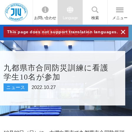
お問い合わせ
Language
検索
メニュー
JIU
×
地域連携推進センター
This page does not support translation languages.
城西
国際
九都県市合同防災訓練に看護
学生10名が参加
大学
2022.10.27
ニュース