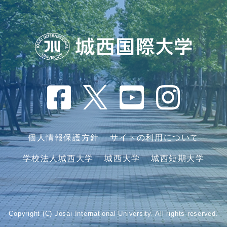
個人情報保護方針
サイトの利用について
学校法人城西大学
城西大学
城西短期大学
Copyright (C) Josai International University. All rights reserved.