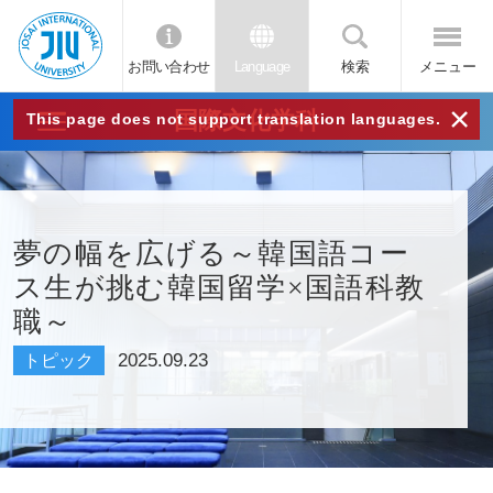
お問い合わせ
Language
検索
メニュー
JIU
×
国際文化学科
This page does not support translation languages.
城西
国際
夢の幅を広げる～韓国語コー
ス生が挑む韓国留学×国語科教
大学
職～
2025.09.23
トピック