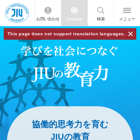
お問い合わせ
Language
検索
メニュー
JIU
×
This page does not support translation languages.
城西
国際
大学
協働的思考力を育む
JIUの教育