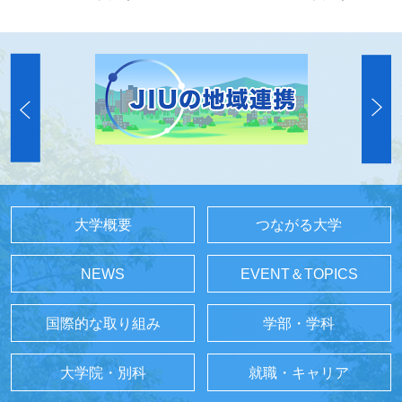
大学概要
つながる大学
NEWS
EVENT＆TOPICS
国際的な取り組み
学部・学科
大学院・別科
就職・キャリア