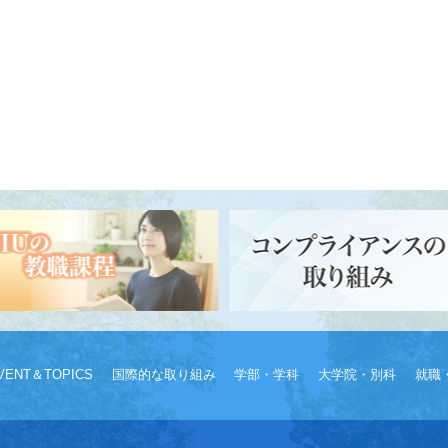
VENT＆TOPICS
国際的な取り組み
学部・学科
大学院・別科
就職