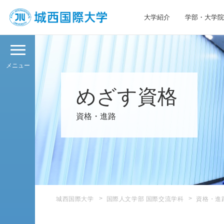
大学紹介
学部・大学院
JIU 城西国際大学
メニュー
めざす資格
資格・進路
城西国際大学
国際人文学部 国際交流学科
資格・進