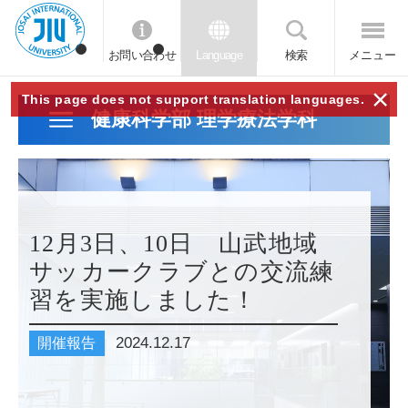
お問い合わせ
Language
検索
メニュー
JIU
×
This page does not support translation languages.
健康科学部 理学療法学科
城西
国際
12月3日、10日 山武地域
大学
サッカークラブとの交流練
習を実施しました！
2024.12.17
開催報告