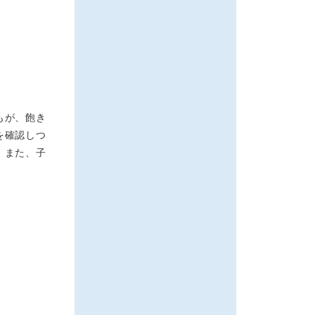
もが、飽き
を確認しつ
。また、子
。