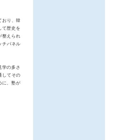
ており、韓
して歴史を
が整えられ
ッチパネル
見学の多さ
通してその
めに、塾が