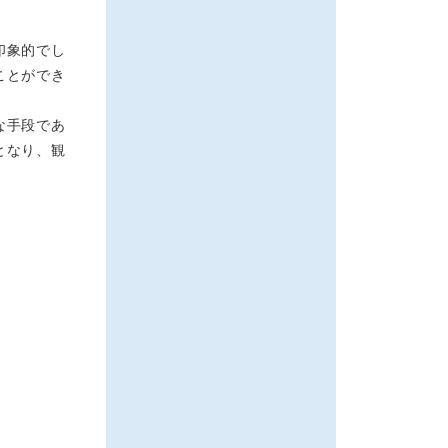
印象的でし
ことができ
な手段であ
となり、観