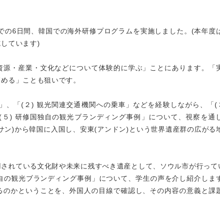
日までの6日間、韓国での海外研修プログラムを実施しました。(本年度
しています)
資源・産業・文化などについて体験的に学ぶ」ことにあります。「
高める」ことも狙いです。
」、「(２) 観光関連交通機関への乗車」などを経験しながら、「(３
「(５) 研修国独自の観光ブランディング事例」について、視察を通
サン)から韓国に入国し、安東(アンドン)という世界遺産群の広がる
されている文化財や未来に残すべき遺産として、ソウル市が行ってい
独自の観光ブランディング事例」について、学生の声を介し紹介しま
るのかということを、外国人の目線で確認し、その内容の意義と課