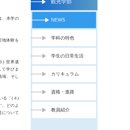
観光学部
は、本学の
NEWS
学科の特色
実地体験を
学生の日常生活
) 世界遺
して学びま
カリキュラム
地域、そし
資格・進路
る「(４)
す。どのよ
教員紹介
題について