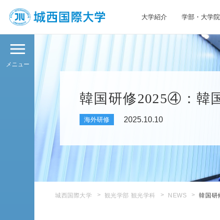
大学紹介
学部・大学院
JIU 城西国際大学
メニュー
韓国研修2025④：
2025.10.10
海外研修
城西国際大学
観光学部 観光学科
NEWS
韓国研