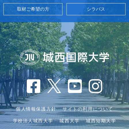
取材ご希望の方
シラバス
個人情報保護方針
サイトの利用について
学校法人城西大学
城西大学
城西短期大学