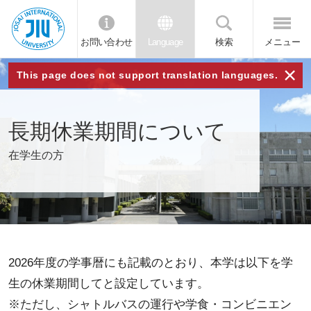
お問い合わせ
Language
検索
メニュー
JIU 城西国
×
This page does not support translation languages.
際大学
長期休業期間について
在学生の方
2026年度の学事暦にも記載のとおり、本学は以下を学
生の休業期間してと設定しています。
※ただし、シャトルバスの運行や学食・コンビニエン