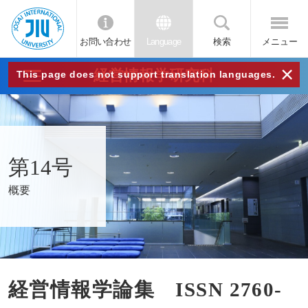
お問い合わせ
Language
検索
メニュー
JIU
×
経営情報学研究科
This page does not support translation languages.
城西
国際
第14号
大学
概要
経営情報学論集 ISSN 2760-