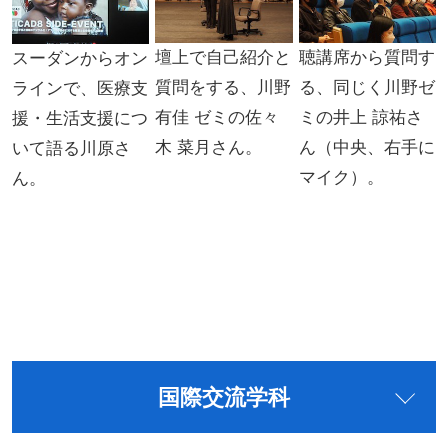
壇上で自己紹介と
聴講席から質問す
スーダンからオン
質問をする、川野
る、同じく川野ゼ
ラインで、医療支
有佳 ゼミの佐々
ミの井上 諒祐さ
援・生活支援につ
木 菜月さん。
ん（中央、右手に
いて語る川原さ
マイク）。
ん。
国際交流学科