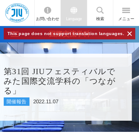
お問い合わせ
Language
検索
メニュー
JIU
×
国際交流学科
This page does not support translation languages.
城西
国際
第31回 JIUフェスティバルで
みた国際交流学科の「つなが
大学
る」
2022.11.07
開催報告