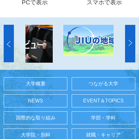
PCで表示
スマホで表示
大学概要
つながる大学
NEWS
EVENT＆TOPICS
国際的な取り組み
学部・学科
大学院・別科
就職・キャリア