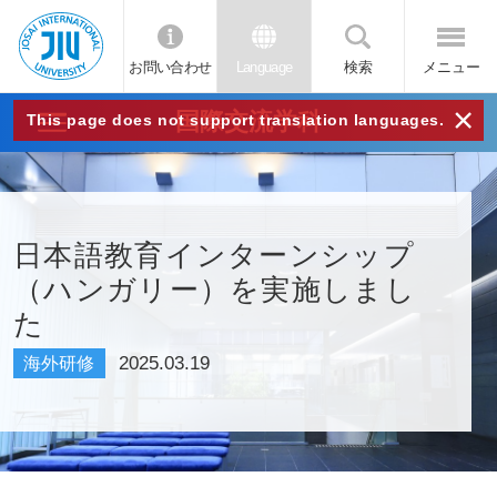
お問い合わせ
Language
検索
メニュー
JIU
×
国際交流学科
This page does not support translation languages.
城西
国際
日本語教育インターンシップ
（ハンガリー）を実施しまし
大学
た
2025.03.19
海外研修