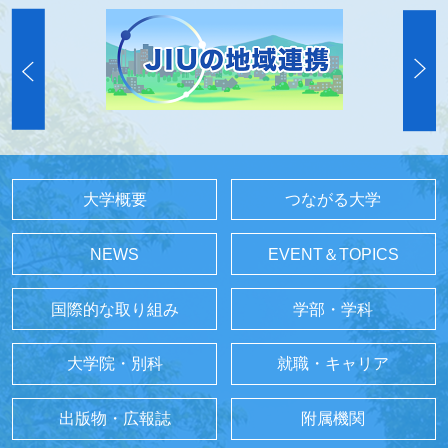
大学概要
つながる大学
NEWS
EVENT＆TOPICS
国際的な取り組み
学部・学科
大学院・別科
就職・キャリア
出版物・広報誌
附属機関