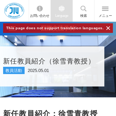
お問い合わせ
Language
検索
メニュー
JIU
×
国際交流学科
This page does not support translation languages.
城西
国際
新任教員紹介（徐雪青教授）
大学
2025.05.01
教員活動
新任教員紹介：徐雪青教授