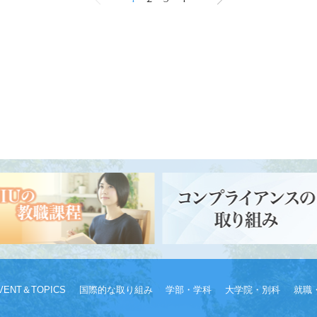
VENT＆TOPICS
国際的な取り組み
学部・学科
大学院・別科
就職