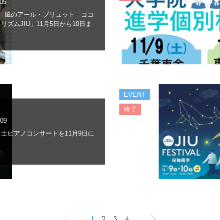
.05
回 風のアール・ブリュット ココ
リズムJIU」11月5日から10日ま
EVENT
終了
.09
士ピアノコンサートを11月9日に
1
2
3
4