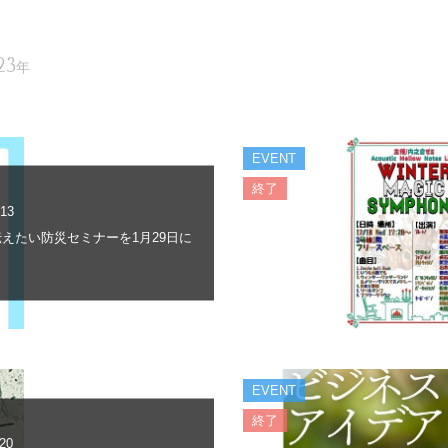
23
年
EVENT
終了
.13
えたい防災セミナーを1月29日に
EVENT
終了
.20