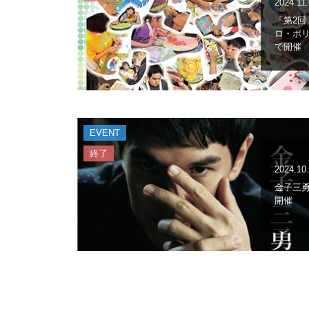
2024.11
「第2
ロ・ポリ
で開催
EVENT
終了
2024.10
金子三勇
開催