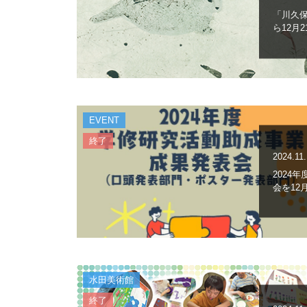
「川久保
ら12月
EVENT
終了
2024.11
2024
会を12
水田美術館
終了