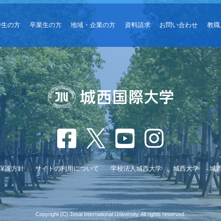
学生の方
卒業生の方
地域・企業の方
資料請求
お問い合わせ
教職
保護方針
サイトの利用について
学校法人城西大学
城西大学
城
Copyright (C) Josai International University. All rights reserved.