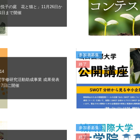
悦子の庭 花と猫と」11月26日か
21日まで開催
参加者募集
終了
.14
年度学修研究活動助成事業 成果発表
月7日に開催
参加者募集
終了