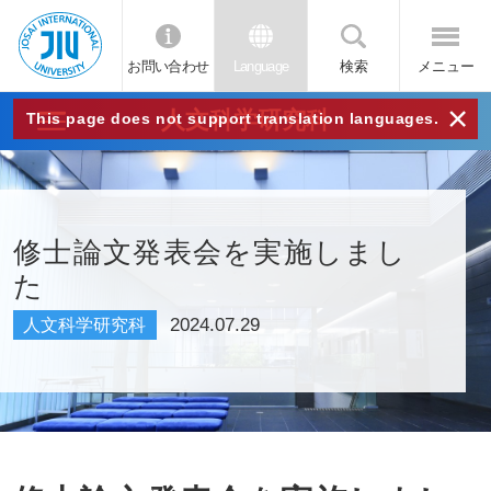
お問い合わせ
Language
検索
メニュー
JIU
×
人文科学研究科
This page does not support translation languages.
城西
国際
修士論文発表会を実施しまし
た
大学
2024.07.29
人文科学研究科