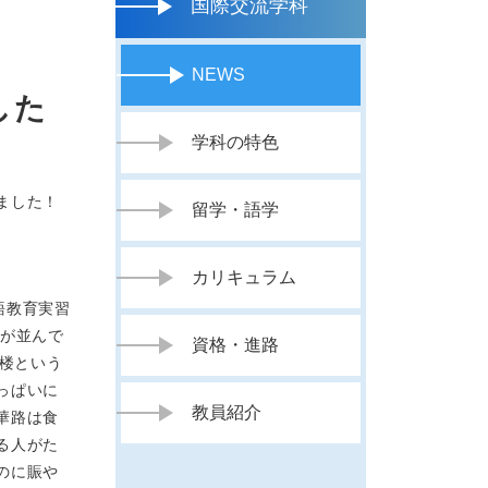
国際交流学科
NEWS
した
学科の特色
ました！
留学・語学
カリキュラム
語教育実習
店が並んで
資格・進路
酒楼という
っぱいに
教員紹介
華路は食
る人がた
のに賑や