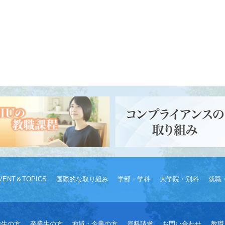
VENT＆TOPICS
国際的な取り組み
学部・学科
大学院・別科
就職
学生の方
卒業生の方
地域・企業の方
資料請求
お問い合わせ
教職