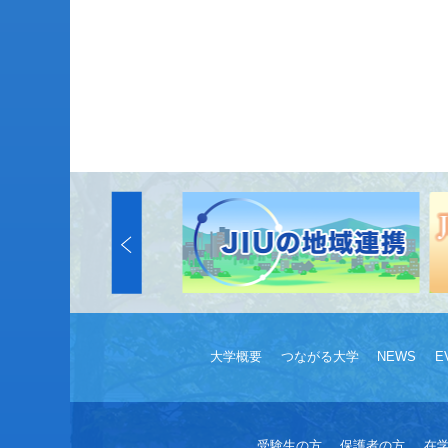
大学概要
つながる大学
NEWS
E
受験生の方
保護者の方
在