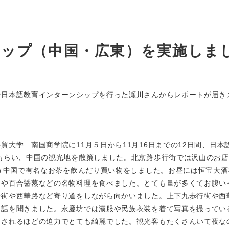
シップ（中国・広東）を実施しま
で日本語教育インターンシップを行った瀬川さんからレポートが届き
大学 南国商学院に11月５日から11月16日までの12日間、日本
もらい、中国の観光地を散策しました。北京路歩行街では沢山のお
いう中国で有名なお茶を飲んだり買い物をしました。お昼には恒宝大
）や百合醤蒸などの名物料理を食べました。とても量が多くてお腹い
行街や西華路など寄り道をしながら向かいました。上下九歩行街や西
う話を聞きました。永慶坊では漢服や民族衣装を着て写真を撮ってい
巻されるほどの迫力でとても綺麗でした。観光客もたくさんいて夜な