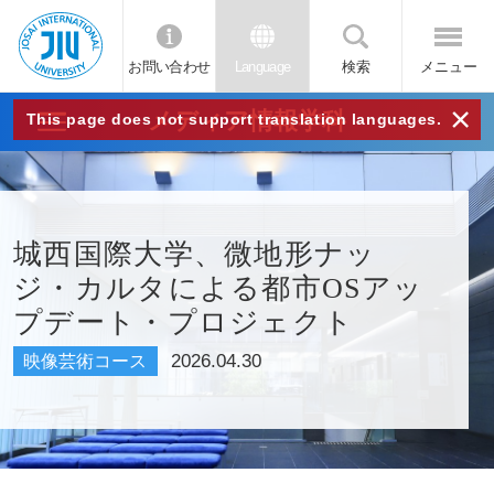
お問い合わせ
Language
検索
メニュー
JIU
×
メディア情報学科
This page does not support translation languages.
城西
国際
城西国際大学、微地形ナッ
ジ・カルタによる都市OSアッ
大学
プデート・プロジェクト
2026.04.30
映像芸術コース