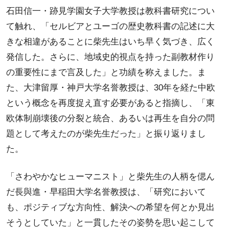
石田信一・跡見学園女子大学教授は教科書研究につい
て触れ、「セルビアとユーゴの歴史教科書の記述に大
きな相違があることに柴先生はいち早く気づき、広く
発信した。さらに、地域史的視点を持った副教材作り
の重要性にまで言及した」と功績を称えました。ま
た、大津留厚・神戸大学名誉教授は、30年を経た中欧
という概念を再度捉え直す必要があると指摘し、「東
欧体制崩壊後の分裂と統合、あるいは再生を自分の問
題として考えたのが柴先生だった」と振り返りまし
た。
「さわやかなヒューマニスト」と柴先生の人柄を偲ん
だ長與進・早稲田大学名誉教授は、「研究において
も、ポジティブな方向性、解決への希望を何とか見出
そうとしていた」と一貫したその姿勢を思い起こして