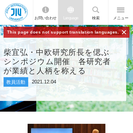
お問い合わせ
Language
検索
メニュー
JIU 城西国
×
This page does not support translation languages.
際大学
柴宜弘・中欧研究所長を偲ぶ
シンポジウム開催 各研究者
が業績と人柄を称える
2021.12.04
教員活動