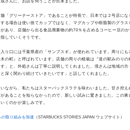
一成さんに、お話を伺うことが出来ました。
店舗「グリーナーストア」であることが特長で、日本では２号店にな
供する場合は使い捨てカップではなく、マグカップや樹脂製のグラス
があり、店舗から出る食品廃棄物の約70％を占めるコーヒー豆のか
目指していくそうです。
の入り口には千葉県産の「サンブスギ」が使われています。周りにも
植木の町』と呼ばれています。店舗の周りの植栽は『道の駅みのりの
ます」と、外処さんは丁寧に説明してくれました。境さんは地域の方
元と深く関わり続けていきたいです」と話してくれました。
わいながら、私たちはスターバックスラテを味わいました。甘さ控え
バがあることを知らなかったので、新しい試みに驚きました。この東
ていくのかが楽しみです。
な未来への取り組みを加速
（STARBUCKS STORIES JAPAN ウェブサイト）