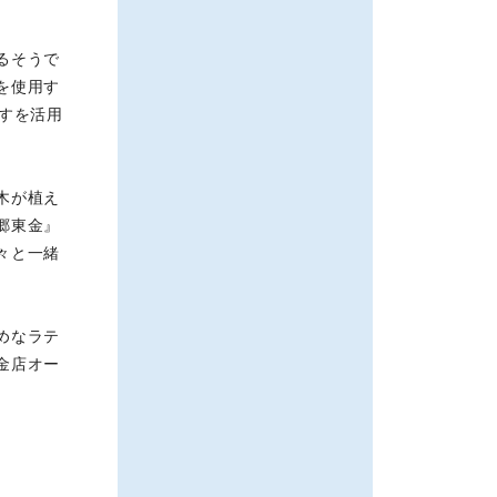
るそうで
を使用す
すを活用
木が植え
郷東金』
々と一緒
めなラテ
金店オー