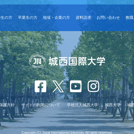
学生の方
卒業生の方
地域・企業の方
資料請求
お問い合わせ
教職
保護方針
サイトの利用について
学校法人城西大学
城西大学
城
Copyright (C) Josai International University. All rights reserved.