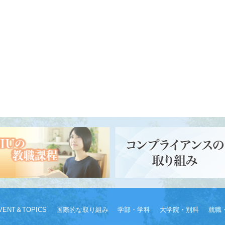
VENT＆TOPICS
国際的な取り組み
学部・学科
大学院・別科
就職