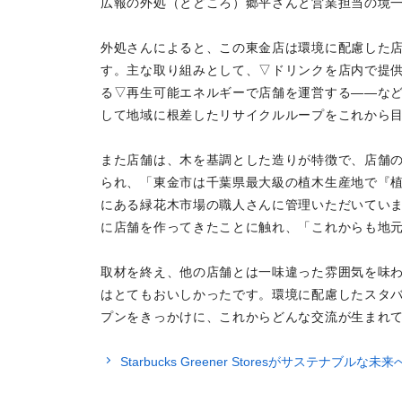
広報の外処（とどころ）郷平さんと営業担当の境
外処さんによると、この東金店は環境に配慮した
す。主な取り組みとして、▽ドリンクを店内で提
る▽再生可能エネルギーで店舗を運営する――など
して地域に根差したリサイクルループをこれから
また店舗は、木を基調とした造りが特徴で、店舗
られ、「東金市は千葉県最大級の植木生産地で『
にある緑花木市場の職人さんに管理いただいてい
に店舗を作ってきたことに触れ、「これからも地
取材を終え、他の店舗とは一味違った雰囲気を味
はとてもおいしかったです。環境に配慮したスタ
プンをきっかけに、これからどんな交流が生まれ
Starbucks Greener Storesがサステナブル