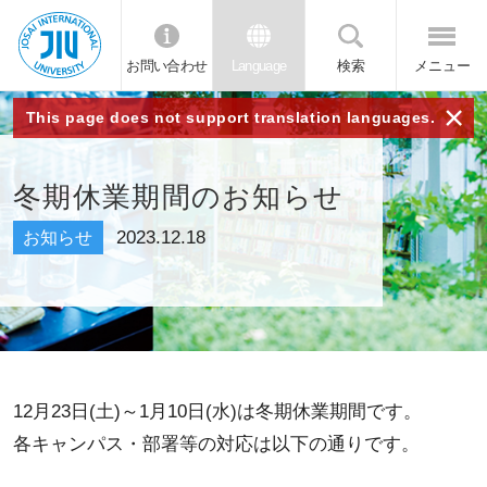
お問い合わせ
Language
検索
メニュー
JIU 城西国
×
This page does not support translation languages.
際大学
冬期休業期間のお知らせ
2023.12.18
お知らせ
12月23日(土)～1月10日(水)は冬期休業期間です。
各キャンパス・部署等の対応は以下の通りです。