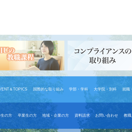
VENT＆TOPICS
国際的な取り組み
学部・学科
大学院・別科
就職
学生の方
卒業生の方
地域・企業の方
資料請求
お問い合わせ
教職