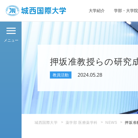
大学紹介
学部・大学院
JIU 城西国際大学
メニュー
押坂准教授らの研究
2024.05.28
教員活動
城西国際大学
薬学部 医療薬学科
NEWS
押坂准