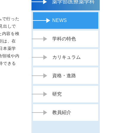
薬学部医療薬学科
ムで行った
NEWS
見出しで
た内容を検
学科の特色
割は、在
日本薬学
効領域や内
カリキュラム
待できる
資格・進路
研究
教員紹介