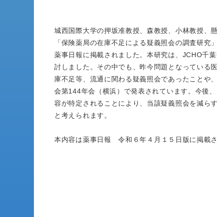
城西国際大学の押坂准教授、森教授、小林教授、懸
「保険薬局の在庫不足による疑義照会の調査研究
薬事日報に掲載されました。本研究は、JCHO千
討しました。その中でも、昨今問題となっている
庫不足等、流通に関わる疑義照会であったことや
会第144年会（横浜）で発表されています。今後
容が特定されることにより、当該疑義照会を減ら
と考えられます。
本内容は
薬事日報
令和６年４月１５日版に掲載さ