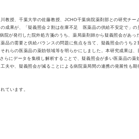
川教授、千葉大学の佐藤教授、JCHO千葉病院薬剤部との研究チー
」の成果が、「疑義照会２割は在庫不足 医薬品の供給不安定で」の
葉病院が発行した院外処方箋のうち、薬局薬剤師から疑義照会があっ
医薬品の需要と供給バランスの問題に焦点を当て、疑義照会のうち２
、それらの医薬品の薬効領域等を明らかにしました。本研究成果は、
、さらにデータを集積し解析することで、疑義照会が多い医薬品の薬
す工夫や、疑義照会が減ることによる病院薬局間の連携の発展性も期
れています。