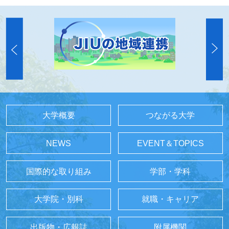
大学概要
つながる大学
NEWS
EVENT＆TOPICS
国際的な取り組み
学部・学科
大学院・別科
就職・キャリア
出版物・広報誌
附属機関