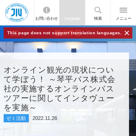
お問い合わせ
Language
検索
メニュー
JIU
×
観光学部
This page does not support translation languages.
城西
国際
オンライン観光の現状につい
て学ぼう！ ～琴平バス株式会
大学
社の実施するオンラインバス
ツアーに関してインタヴュー
を実施～
2022.11.26
ゼミ活動