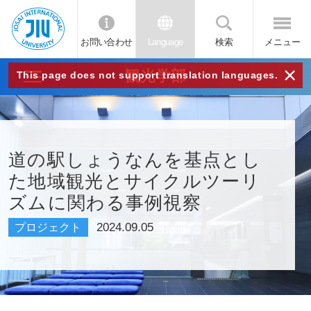
お問い合わせ
Language
検索
メニュー
JIU
×
観光学部
This page does not support translation languages.
城西
国際
道の駅しょうなんを基点とし
た地域観光とサイクルツーリ
大学
ズムに関わる事例視察
2024.09.05
プロジェクト