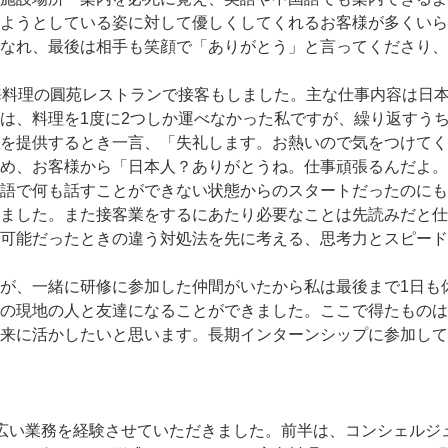
ようとしている姿に対して優しくしてくれるお客様が多くいら
なれ、最後は相手も笑顔で「ありがとう」と言ってくださり、
海料理の圓苑レストランで接客もしました。主な仕事内容は日
は、料理を1度に2つしか運べなかった私ですが、繰り返すうち
を提供するとき一言、「失礼します。お熱いので気をつけてく
め、お客様から「日本人？ありがとうね。仕事頑張るんだよ。
語で何も話すことができない状態からのスタートだったのにも
ました。また接客業をするにあたり必要なことは先読みだと仕
可能だったときの違う対処法を先に考える、思考力とスピード
が、一緒に研修に参加した仲間がいたから私は最後まで1日も
の現地の人と友達になることができました。ここで得たものは
来に活かしたいと思います。長期インターンシップに参加して
広い業務を経験させていただきました。前半は、コンシェルジ