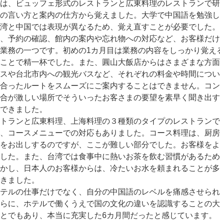
は、ビュッフェ形式のレストランと広東料理のレストランで研
の言い方と案内の仕方から覚えました。大学で中国語を勉強し
湾と中国では表現が異なるため、覚え直すことが必要でした。
、予約の確認、館内の案内や忘れ物への対応など、お客様だけ
業務の一つです。初めの1カ月目は業務の内容をしっかり覚え
ことで精一杯でした。また、圓山大飯店からはさまざまな方面
スや台北市内への観光バスなど、それぞれの料金や時間につい
合ったルートをスムーズにご案内することはできません。コン
合が激しい場所でそういったお客さまの要望を素早く聞き出す
できました。
トランと広東料理、上海料理の３種類のタイプのレストランで
、コースメニューでの対応もありました。コース料理は、厨房
をお出しするのですが、ここが難しい部分でした。お客様をよ
した。また、台湾では食事中に熱いお茶を飲む習慣があるため
かし、日本人のお客様からは、冷たいお水を頼まれることが多
きました。
テルの仕事だけでなく、自分の中国語のレベルを痛感させられ
らに、ホテルで働くうえで国の文化の違いを認識することの大
とでもあり、本当に充実した6カ月間だったと感じています。