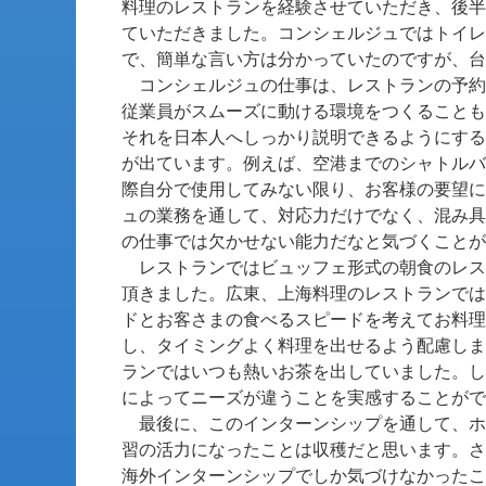
料理のレストランを経験させていただき、後半
ていただきました。コンシェルジュではトイレ
で、簡単な言い方は分かっていたのですが、台
コンシェルジュの仕事は、レストランの予約
従業員がスムーズに動ける環境をつくることも
それを日本人へしっかり説明できるようにする
が出ています。例えば、空港までのシャトルバ
際自分で使用してみない限り、お客様の要望に
ュの業務を通して、対応力だけでなく、混み具
の仕事では欠かせない能力だなと気づくことが
レストランではビュッフェ形式の朝食のレス
頂きました。広東、上海料理のレストランでは
ドとお客さまの食べるスピードを考えてお料理
し、タイミングよく料理を出せるよう配慮しま
ランではいつも熱いお茶を出していました。し
によってニーズが違うことを実感することがで
最後に、このインターンシップを通して、ホ
習の活力になったことは収穫だと思います。さ
海外インターンシップでしか気づけなかったこ