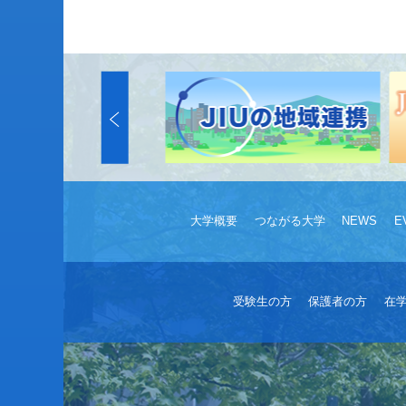
大学概要
つながる大学
NEWS
E
受験生の方
保護者の方
在