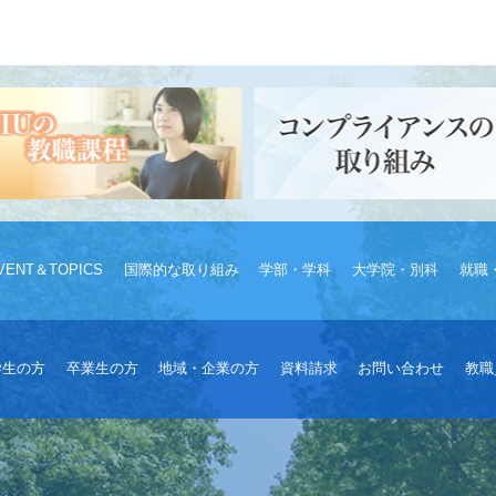
VENT＆TOPICS
国際的な取り組み
学部・学科
大学院・別科
就職
学生の方
卒業生の方
地域・企業の方
資料請求
お問い合わせ
教職