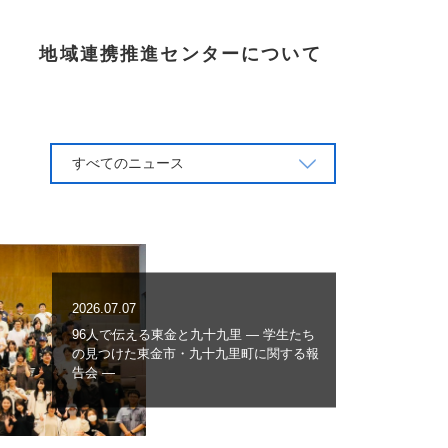
地域連携推進センターについて
すべてのニュース
2026.07.07
96人で伝える東金と九十九里 ― 学生たち
の見つけた東金市・九十九里町に関する報
告会 ―