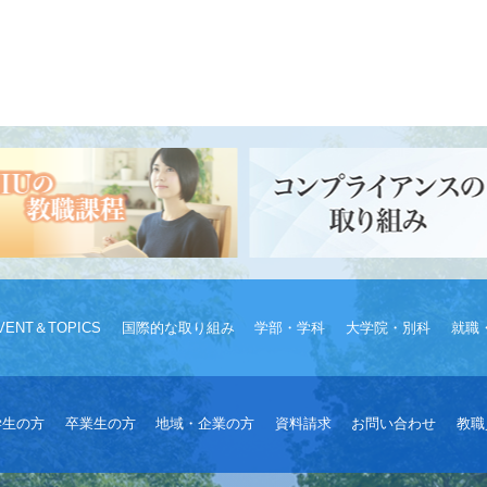
VENT＆TOPICS
国際的な取り組み
学部・学科
大学院・別科
就職
学生の方
卒業生の方
地域・企業の方
資料請求
お問い合わせ
教職