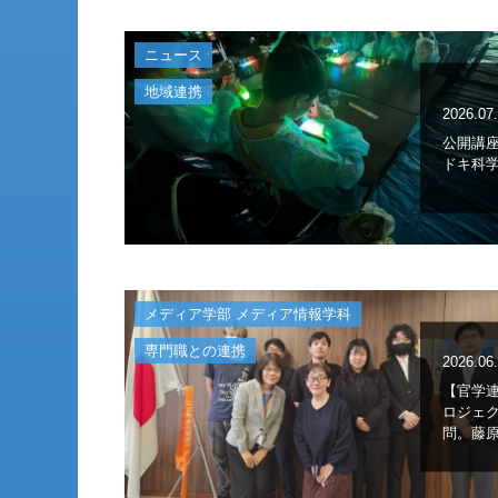
ニュース
地域連携
2026.07
公開講
ドキ科
メディア学部 メディア情報学科
専門職との連携
2026.06
【官学
ロジェ
問。藤