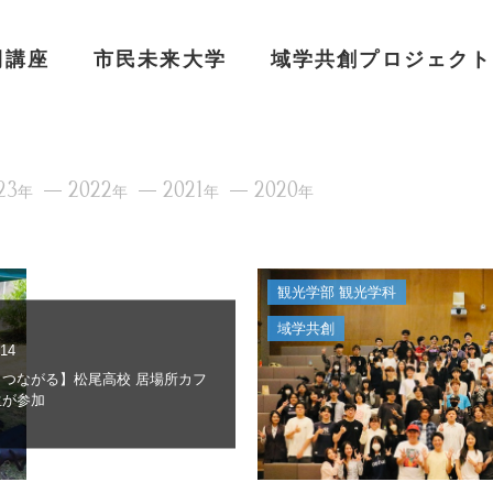
開講座
市民未来大学
域学共創プロジェクト
23
2022
2021
2020
年
年
年
年
観光学部 観光学科
域学共創
.14
とつながる】松尾高校 居場所カフ
生が参加