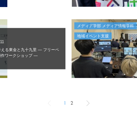
メディア学部 メディア情報学科
地域イベント支援
.11
考える東金と九十九里 ― フリーペ
作ワークショップ ―
1
2