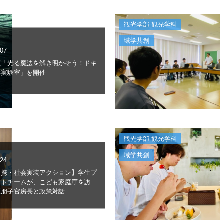
観光学部 観光学科
域学共創
.07
座「光る魔法を解き明かそう！ドキ
学実験室」を開催
観光学部 観光学科
域学共創
.24
連携・社会実装アクション】学生プ
クトチームが、こども家庭庁を訪
原朋子官房長と政策対話