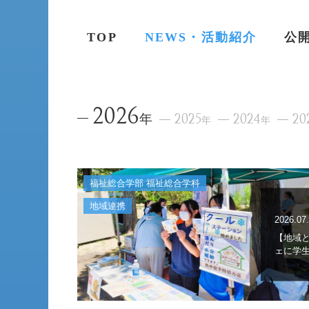
TOP
NEWS・活動紹介
公
2026
年
2025
2024
20
年
年
福祉総合学部 福祉総合学科
地域連携
2026.07
【地域
ェに学