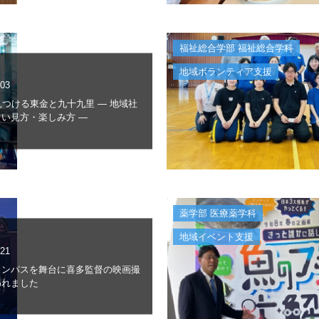
福祉総合学部 福祉総合学科
地域ボランティア支援
.03
見つける東金と九十九里 ― 地域社
い見方・楽しみ方 ―
薬学部 医療薬学科
地域イベント支援
.21
ャンパスを舞台に喜多監督の映画撮
われました