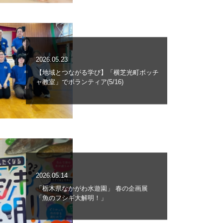
2026.05.23
【地域とつながる学び】「横芝光町ボッチ
ャ教室」でボランティア(5/16)
2026.05.14
「栃木県なかがわ水遊園」 春の企画展
「魚のフシギ大解明！」