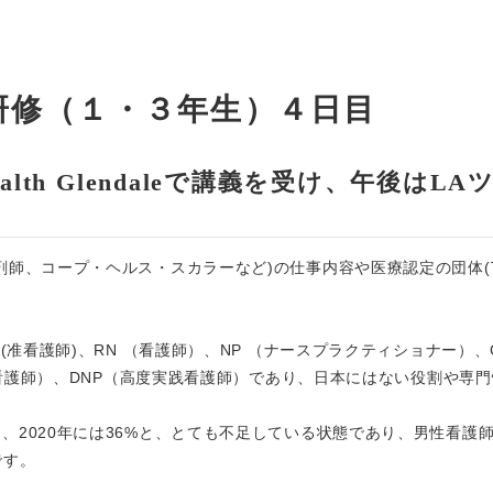
研修（１・３年生）４日目
ealth Glendaleで講義を受け、午後はLA
師、コープ・ヘルス・スカラーなど)の仕事内容や医療認定の団体(T
准看護師)、RN （看護師）、NP （ナースプラクティショナー）、C
専門看護師）、DNP（高度実践看護師）であり、日本にはない役割や専
、2020年には36%と、とても不足している状態であり、男性看護
です。