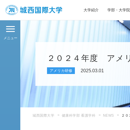
大学紹介
学部・大学院
JIU 城西国際大学
メニュー
２０２４年度 アメ
2025.03.01
アメリカ研修
城西国際大学
健康科学部 看護学科
NEWS
２０