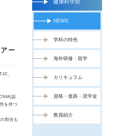
健康科学部
NEWS
学科の特色
ツアー
海外研修・留学
JC、
カリキュラム
資格・進路・奨学金
NM(認
門性を持つ
教員紹介
師の割合も