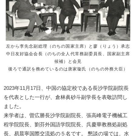
左から李先念副総理（のちの国家主席）と廖（りょう）承志
中日友好協会会長（のちの全人代常務副委員長、国家副主席
候補）と会見
後ろで通訳を務めているのは唐家璇氏（のちの外務大臣）
2023年11月17日、中国の協定校である長沙学院副院長
を代表とした一行が、倉林眞砂斗副学長を表敬訪問し
ました。
来学者は、曽広勝長沙学院副院長、張高峰電子機械工
程学院院長、劉芬外国語学院院長、呉慶華教務処副処
長、易晨寧国際交流処の５名です。 懇談の場では、水