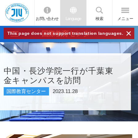
お問い合わせ
Language
検索
メニュー
JIU
×
国際教育センター
This page does not support translation languages.
城西
国際
中国・長沙学院一行が千葉東
金キャンパスを訪問
大学
2023.11.28
国際教育センター