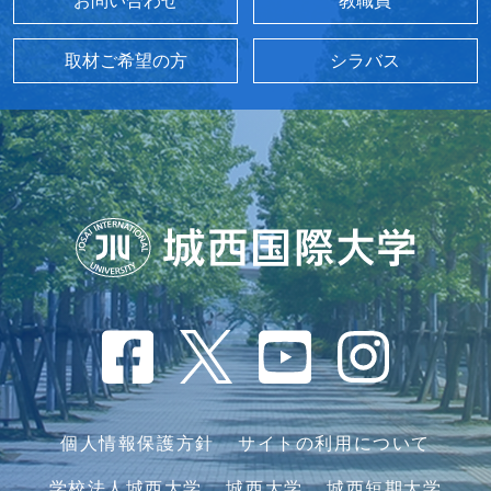
お問い合わせ
教職員
取材ご希望の方
シラバス
個人情報保護方針
サイトの利用について
学校法人城西大学
城西大学
城西短期大学