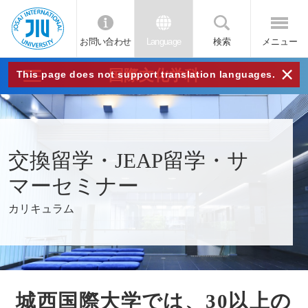
お問い合わせ
Language
検索
メニュー
JIU
×
国際文化学科
This page does not support translation languages.
城西
国際
交換留学・JEAP留学・サ
大学
マーセミナー
カリキュラム
城西国際大学では、30以上の