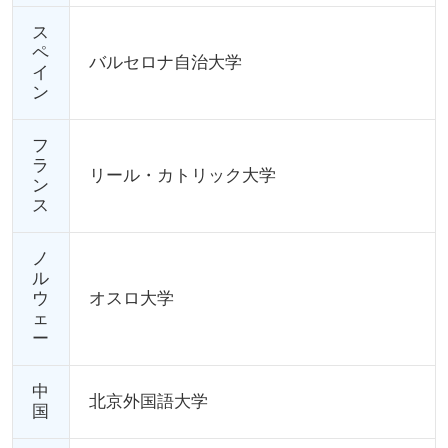
ス
ペ
バルセロナ自治大学
イ
ン
フ
ラ
リール・カトリック大学
ン
ス
ノ
ル
ウ
オスロ大学
ェ
ー
中
北京外国語大学
国