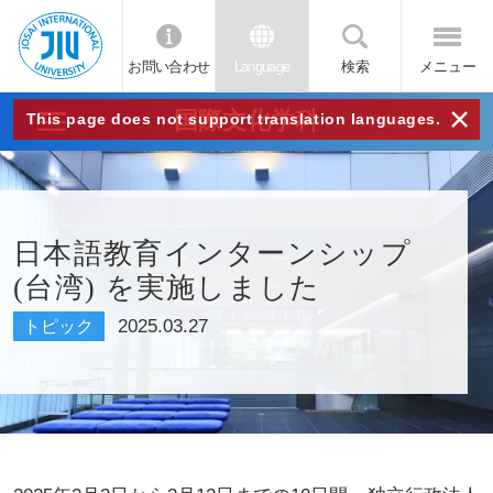
お問い合わせ
Language
検索
メニュー
JIU
×
国際文化学科
This page does not support translation languages.
城西
国際
日本語教育インターンシップ
(台湾) を実施しました
大学
2025.03.27
トピック