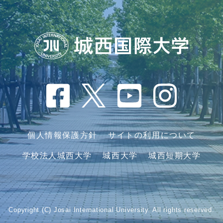
個人情報保護方針
サイトの利用について
学校法人城西大学
城西大学
城西短期大学
Copyright (C) Josai International University. All rights reserved.