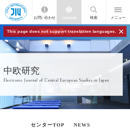
お問い合わせ
Language
検索
メニュー
JIU
×
国際教育センター
This page does not support translation languages.
城西
国際
中欧研究
大学
Electronic Journal of Central European Studies in Japan
センターTOP
NEWS