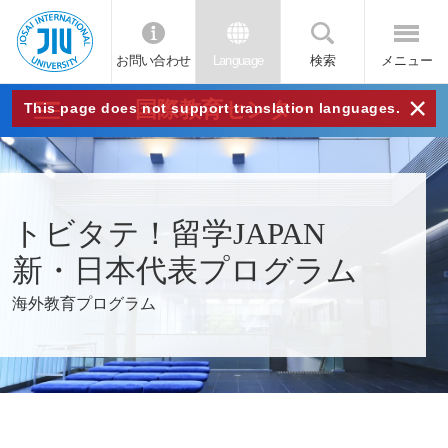
お問い合わせ
Language
検索
メニュー
JIU
×
国際教育センター
This page does not support translation languages.
城西
国際
トビタテ！留学JAPAN
大学
新・日本代表プログラム
海外教育プログラム