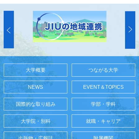
大学概要
つながる大学
NEWS
EVENT＆TOPICS
国際的な取り組み
学部・学科
大学院・別科
就職・キャリア
出版物・広報誌
附属機関