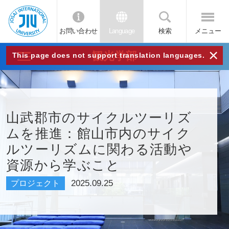
お問い合わせ
Language
検索
メニュー
JIU
×
観光学部
This page does not support translation languages.
城西
国際
山武郡市のサイクルツーリズ
ムを推進：館山市内のサイク
大学
ルツーリズムに関わる活動や
資源から学ぶこと
2025.09.25
プロジェクト