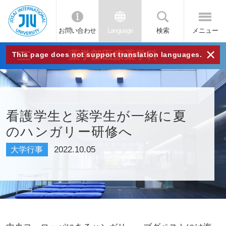
お問い合わせ
Language
検索
メニュー
JIU
×
薬学部医療薬学科
This page does not support translation languages.
城西
国際
看護学生と薬学生が一緒に夏
のハンガリー研修へ
大学
2022.10.05
大学行事