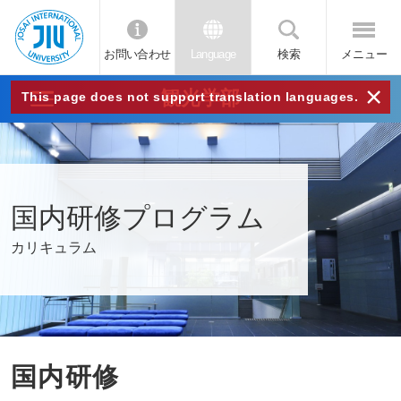
お問い合わせ
Language
検索
メニュー
JIU
×
観光学部
This page does not support translation languages.
城西
国際
国内研修プログラム
大学
カリキュラム
国内研修