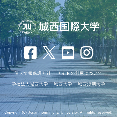
個人情報保護方針
サイトの利用について
学校法人城西大学
城西大学
城西短期大学
Copyright (C) Josai International University. All rights reserved.