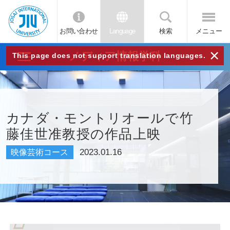
お問い合わせ
Language
検索
メニュー
JIU
×
メディア情報学科
This page does not support translation languages.
城西
国際
カナダ・モントリオールで竹
藤佳世准教授の作品上映
大学
2023.01.16
映像芸術コース