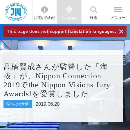
お問い合わせ
Language
検索
メニュー
JIU
×
メディア情報学科
This page does not support translation languages.
城西
国際
高橋賢成さんが監督した「海
抜」が、Nippon Connection
大学
2019でthe Nippon Visions Jury
Awards!を受賞しました
2019.06.20
学生の活躍