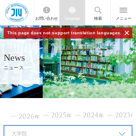
お問い合わせ
Language
検索
メニュー
JIU
×
This page does not support translation languages.
城西
News
国際
ニュース
大学
2025
2024
2023
2026
年
年
年
大学院