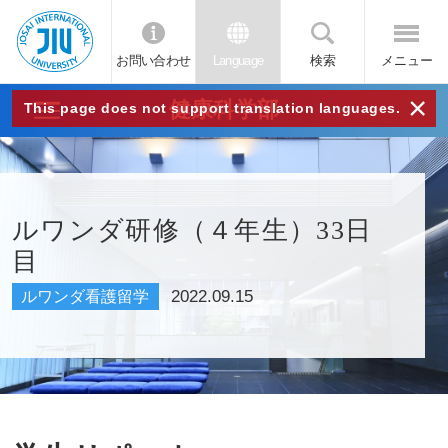
お問い合わせ
Language
検索
メニュー
JIU
×
健康科学部
This page does not support translation languages.
城西
国際
ルワンダ研修（４年生）33日
目
大学
2022.09.15
ルワンダ看護留学