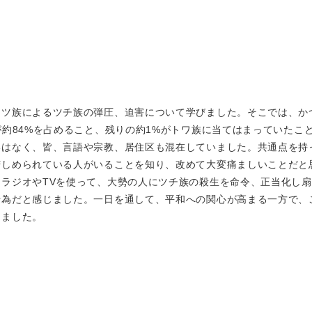
ツ族によるツチ族の弾圧、迫害について学びました。そこでは、か
が約84%を占めること、残りの約1%がトワ族に当てはまっていたこ
いはなく、皆、言語や宗教、居住区も混在していました。共通点を持
苦しめられている人がいることを知り、改めて大変痛ましいことだと
ラジオやTVを使って、大勢の人にツチ族の殺生を命令、正当化し
行為だと感じました。一日を通して、平和への関心が高まる一方で、
しました。