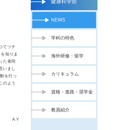
健康科学部
NEWS
学科の特色
つてツチ
とを知りま
海外研修・留学
った者同
思いまし
カリキュラム
扇動を行っ
このよう
資格・進路・奨学金
教員紹介
A.Y