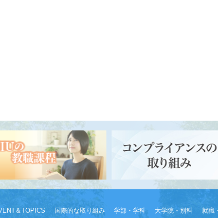
VENT＆TOPICS
国際的な取り組み
学部・学科
大学院・別科
就職