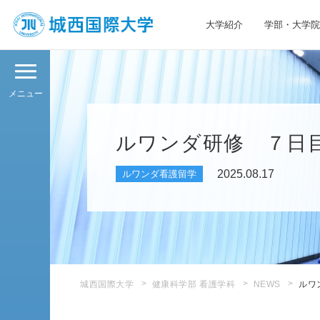
大学紹介
学部・大学院
JIU 城西国際大学
メニュー
ルワンダ研修 ７日
2025.08.17
ルワンダ看護留学
城西国際大学
健康科学部 看護学科
NEWS
ルワ