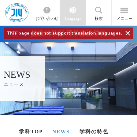
お問い合わせ
Language
検索
メニュー
JIU
×
健康科学部 理学療法学科
This page does not support translation languages.
城西
国際
NEWS
大学
ニュース
学科TOP
NEWS
学科の特色