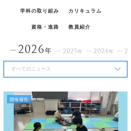
学科の取り組み
カリキュラム
資格・進路
教員紹介
2026
年
2025
2024
2
年
年
すべてのニュース
開催報告