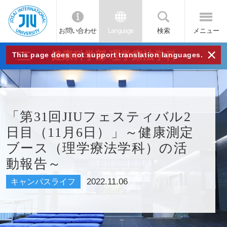
お問い合わせ
Language
検索
メニュー
JIU
×
健康科学部 理学療法学科
This page does not support translation languages.
城西
国際
「第31回JIUフェスティバル2
日目（11月6日）」～健康測定
大学
ブース（理学療法学科）の活
動報告～
2022.11.06
キャンパスライフ