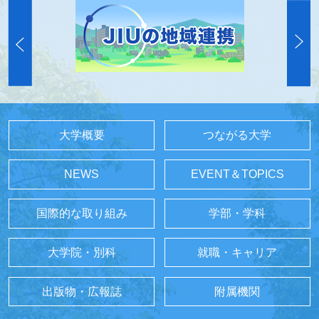
大学概要
つながる大学
NEWS
EVENT＆TOPICS
国際的な取り組み
学部・学科
大学院・別科
就職・キャリア
出版物・広報誌
附属機関