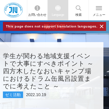
お問い合わせ
Language
検索
メニュー
JIU
×
観光学部
This page does not support translation languages.
城西
国際
学生が関わる地域支援イベン
トで大事にすべきポイント ～
大学
四方木したなおいキャンプ場
におけるドラム缶風呂設置ま
でに考えたこと ～
2022.10.19
ゼミ活動