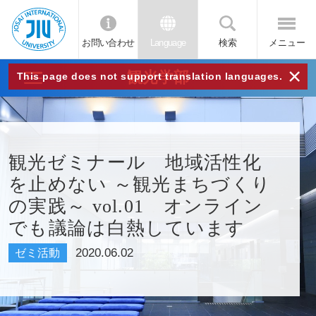
お問い合わせ
Language
検索
メニュー
JIU
×
観光学部
This page does not support translation languages.
城西
国際
観光ゼミナール 地域活性化
を止めない ～観光まちづくり
大学
の実践～ vol.01 オンライン
でも議論は白熱しています
2020.06.02
ゼミ活動