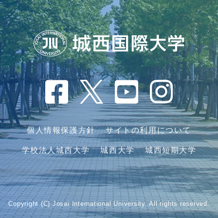
個人情報保護方針
サイトの利用について
学校法人城西大学
城西大学
城西短期大学
Copyright (C) Josai International University. All rights reserved.